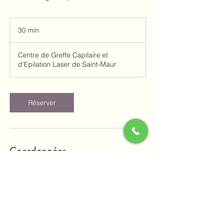
30 min
3
0
m
Centre de Greffe Capilaire et
i
d'Epilation Laser de Saint-Maur
n
Réserver
Coordonnées
39 Avenue de Bonneuil, Saint-Maur-des-
Fossés, France
0148854730
centregreffecapillaire@gmail.com