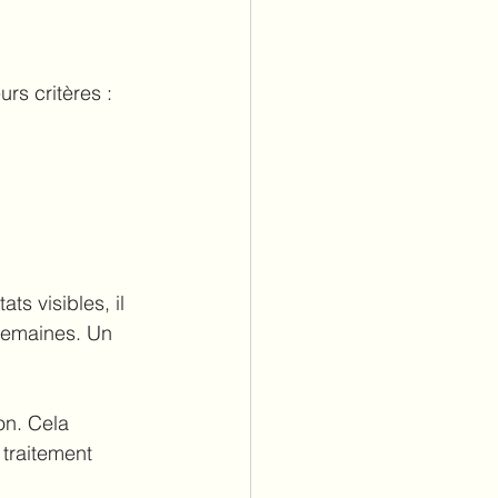
urs critères :
s visibles, il 
semaines. Un 
on. Cela 
 traitement 