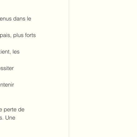
tenus dans le 
ais, plus forts 
ent, les 
ssiter 
ntenir 
e perte de 
s. Une 