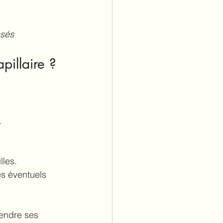
ssés
pillaire ?
.
lles.
es éventuels 
rendre ses 