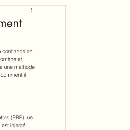
ement
e confiance en 
nomène et 
me une méthode 
 comment il 
ttes (PRP), un 
est injecté 