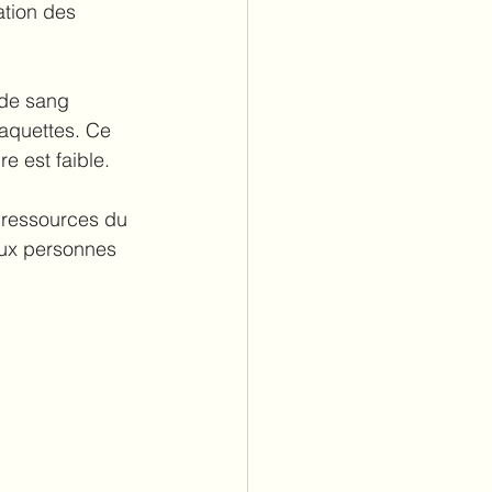
ation des 
de sang 
laquettes. Ce 
e est faible.
s ressources du 
aux personnes 